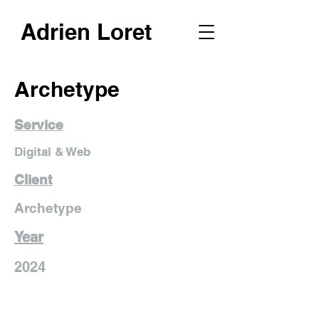
Adrien Loret
Archetype
Service
Digital & Web
Client
Archetype
Year
2024