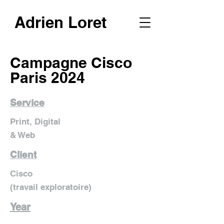
Adrien Loret
Campagne Cisco
Paris 2024
Service
Print, Digital
& Web
Client
Cisco
(travail exploratoire)
Year