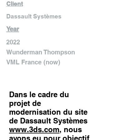
Client
Dassault Systèmes
Year
2022
Wunderman Thompson
VML France (now)
Dans le cadre du
projet de
modernisation du site
de Dassault Systèmes
www.3ds.com
, nous
avons eu pour objectif