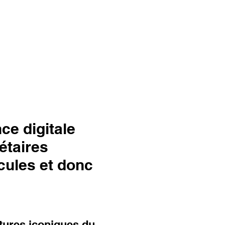
ce digitale
étaires
cules et donc
itures iconiques du