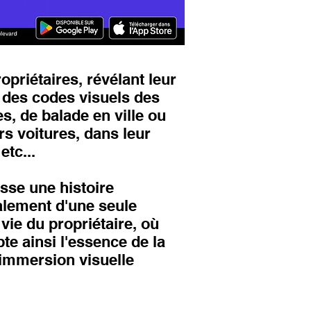
opriétaires, révélant leur
s des codes visuels des
, de balade en ville ou
rs voitures, dans leur
etc...
isse une histoire
alement d'une seule
ie du propriétaire, où
te ainsi l'essence de la
e immersion visuelle