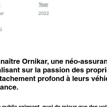
t
Year
ar
2022
o
nnaître Ornikar, une néo-assuran
lisant sur la passion des propri
attachement profond à leurs véhi
iance.
un public exigeant, quoi de mieux que des vo