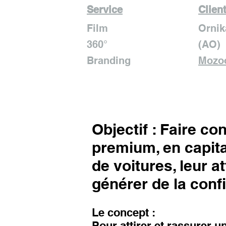
Service
Clien
Film
Ornik
360°
(AO)
Branding
Mozo
Objectif : Faire co
premium, en capita
de voitures, leur 
générer de la conf
Le concept :
Pour attirer et rassurer 