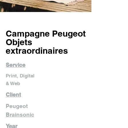
Campagne Peugeot
Objets
extraordinaires
Service
Print, Digital
& Web
Client
Peugeot
Brainsonic
Year