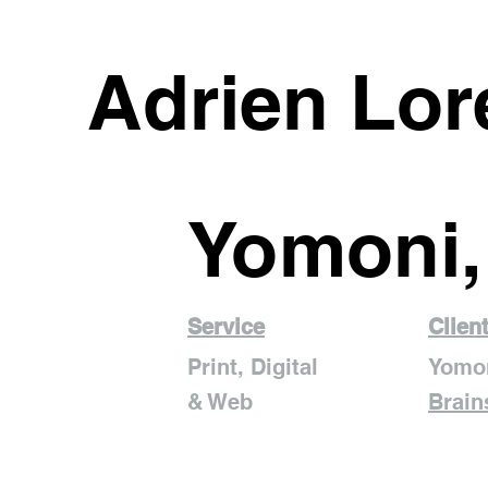
Adrien Lor
Yomoni,
Service
Clien
Print, Digital
Yomo
& Web
Brain