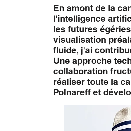
En amont de la cam
l'intelligence arti
les futures égérie
visualisation préal
fluide, j'ai contri
Une approche techn
collaboration fruc
réaliser toute la 
Polnareff et dével