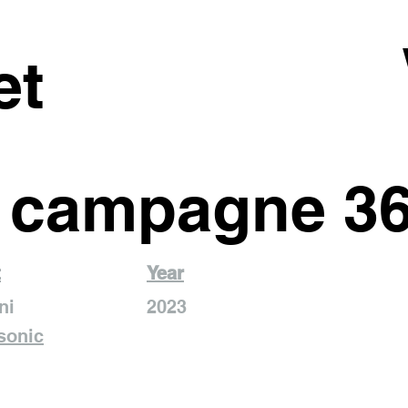
et
 campagne 36
t
Year
ni
2023
sonic