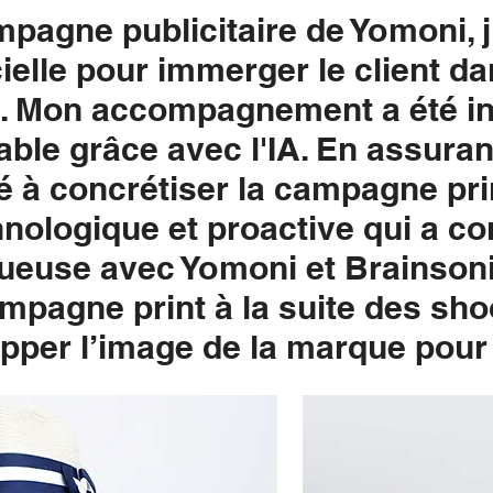
pagne publicitaire de Yomoni, j
ficielle pour immerger le client d
s. Mon accompagnement a été inté
able grâce avec l'IA. En assuran
bué à concrétiser la campagne pr
ologique et proactive qui a con
tueuse avec Yomoni et Brainsoni
campagne print à la suite des sh
opper l’image de la marque pou